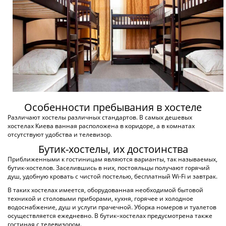
от 250 грн
ПОДРОБНЕЕ
ХОСТЕЛ М.ВОКЗАЛЬНАЯ
по 2 оценкам
Киев, Гоголевская
2 км. до центра города
от 250 грн
ПОДРОБНЕЕ
ХОСТЕЛ FOX HOSTEL KYIV
по 17 оценкам
Киев, Шовкуненко
4 км. до центра города
от 250 грн
ПОДРОБНЕЕ