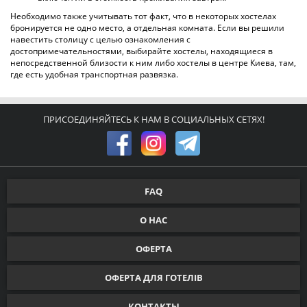
ХОСТЕЛ P2B HOSTEL & BAR
по 28 оценкам
Киев, Гончара
1 км. до центра города
от 250 грн
ПОДРОБНЕЕ
ХОСТЕЛ VOROBEY
по 5 оценкам
Киев, Генерала Геннадия Воробьева
4 км. до центра города
от 250 грн
ПОДРОБНЕЕ
ХОСТЕЛ MERIDIAN_HOSTEL