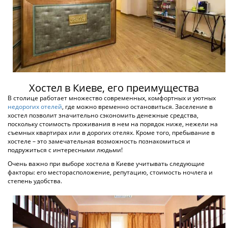
Киев, Антоновича
4 км. до центра города
от 250 грн
ПОДРОБНЕЕ
ХОСТЕЛ ARTEM
по 13 оценкам
Киев, ул. Сечевых Стрельцов
2 км. до центра города
от 250 грн
ПОДРОБНЕЕ
ХОСТЕЛ КИЕВ № 1
Киев, Здолбуновская
8 км. до центра города