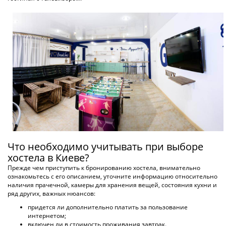
ХОСТЕЛ LUCKY HOSTEL
по 25 оценкам
Киев, Крещатик
1 км. до центра города
от 250 грн
ПОДРОБНЕЕ
ХОСТЕЛ АЖУР
по 4 оценкам
Киев, Антона Цедика
6 км. до центра города
от 250 грн
ПОДРОБНЕЕ