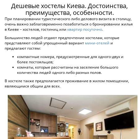
по 15 оценкам
Киев, ул. Срибнокольская, 1
10 км. до центра города
от 250 грн
ПОДРОБНЕЕ
ХОСТЕЛ CITY CENTER
Киев, Софиевская
392 м. до центра города
от 250 грн
ПОДРОБНЕЕ
ХОСТЕЛ 777 МЕТРО ДВОРЕЦ УКРАИНЫ
по 12 оценкам